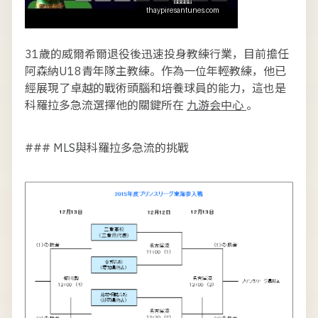
31歲的威爾希爾退役後迅速投身教練行業，目前擔任
阿森納U18青年隊主教練。作為一位年輕教練，他已
經展現了卓越的戰術頭腦和培養球員的能力，這也是
科羅拉多急流選擇他的關鍵所在
九游会中心
。
### MLS與科羅拉多急流的挑戰