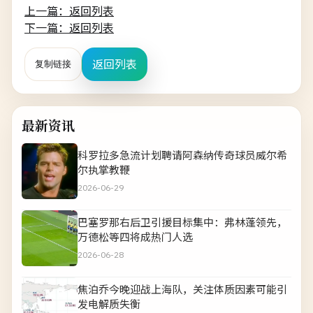
上一篇：返回列表
下一篇：返回列表
返回列表
复制链接
最新资讯
科罗拉多急流计划聘请阿森纳传奇球员威尔希
尔执掌教鞭
2026-06-29
巴塞罗那右后卫引援目标集中：弗林蓬领先，
万德松等四将成热门人选
2026-06-28
焦泊乔今晚迎战上海队，关注体质因素可能引
发电解质失衡