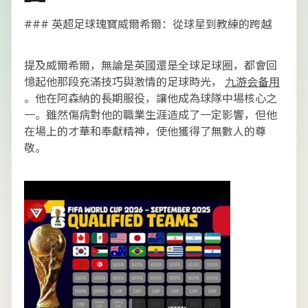
### 英超足球瑰寶威爾希爾：從球星到教練的跨越
提及威爾希爾，無論是英國還是全球足球圈，都會回
憶起他那段充滿技巧與激情的足球時光，
九游会备用
。他在阿森納的長期服役，讓他成為球隊中場核心之
一。雖然傷病對他的職業生涯造成了一定影響，但他
在場上的才華和奉獻精神，使他獲得了無數人的尊
敬。