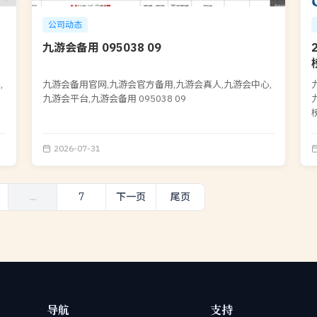
公司动态
九游会备用 095038 09
,
九游会备用官网,九游会官方备用,九游会真人,九游会中心,
九游会平台,九游会备用 095038 09
2026-07-31
...
7
下一页
尾页
导航
支持