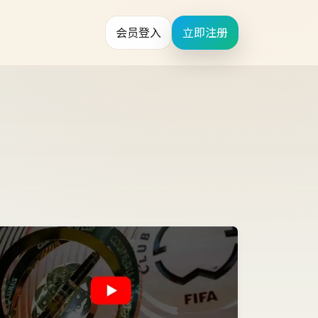
会员登入
立即注册