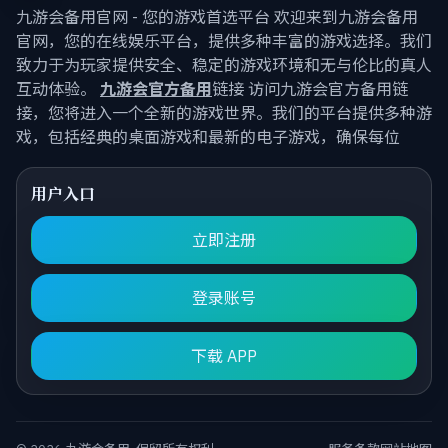
九游会备用官网 - 您的游戏首选平台 欢迎来到九游会备用
官网，您的在线娱乐平台，提供多种丰富的游戏选择。我们
致力于为玩家提供安全、稳定的游戏环境和无与伦比的真人
互动体验。
九游会官方备用
链接 访问九游会官方备用链
接，您将进入一个全新的游戏世界。我们的平台提供多种游
戏，包括经典的桌面游戏和最新的电子游戏，确保每位
用户入口
立即注册
登录账号
下载 APP