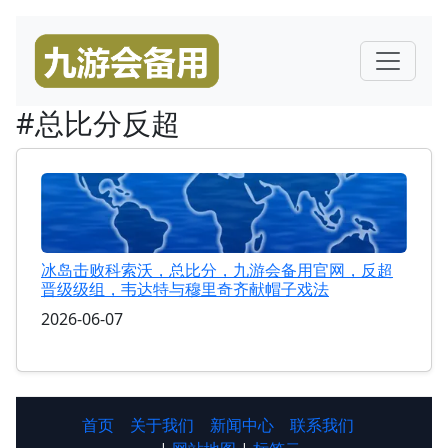
#总比分反超
冰岛击败科索沃，总比分，九游会备用官网，反超
晋级级组，韦达特与穆里奇齐献帽子戏法
2026-06-07
首页
关于我们
新闻中心
联系我们