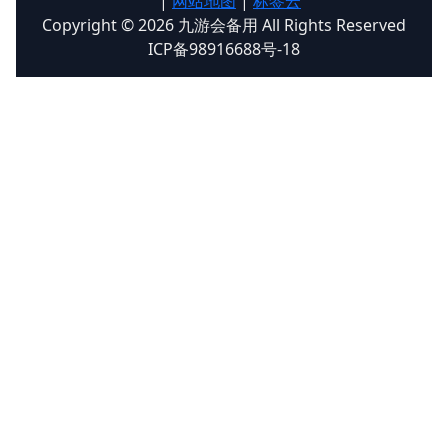
|
网站地图
|
标签云
Copyright © 2026 九游会备用 All Rights Reserved
ICP备98916688号-18