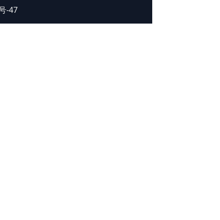
4号-47