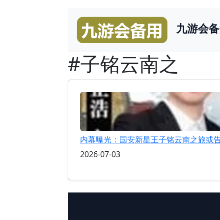
九游会备
#子铭云南之
内幕曝光：国安新星王子铭云南之旅或
2026-07-03