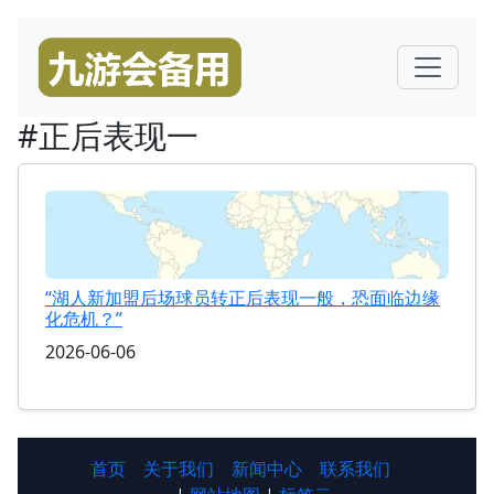
#正后表现一
“湖人新加盟后场球员转正后表现一般，恐面临边缘
化危机？”
2026-06-06
首页
关于我们
新闻中心
联系我们