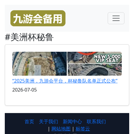
#美洲杯秘鲁
“2025美洲，九游会平台，杯秘鲁队名单正式公布”
2026-07-05
首页
关于我们
新闻中心
联系我们
|
网站地图
|
标签云